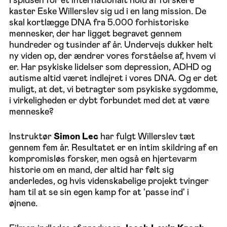
kaster Eske Willerslev sig ud i en lang mission. De
skal kortlægge DNA fra 5.000 forhistoriske
mennesker, der har ligget begravet gennem
hundreder og tusinder af år. Undervejs dukker helt
ny viden op, der ændrer vores forståelse af, hvem vi
er. Har psykiske lidelser som depression, ADHD og
autisme altid været indlejret i vores DNA. Og er det
muligt, at det, vi betragter som psykiske sygdomme,
i virkeligheden er dybt forbundet med det at være
menneske?
Instruktør
Simon Lec
har fulgt Willerslev tæt
gennem fem år. Resultatet er en intim skildring af en
kompromisløs forsker, men også en hjertevarm
historie om en mand, der altid har følt sig
anderledes, og hvis videnskabelige projekt tvinger
ham til at se sin egen kamp for at 'passe ind' i
øjnene.