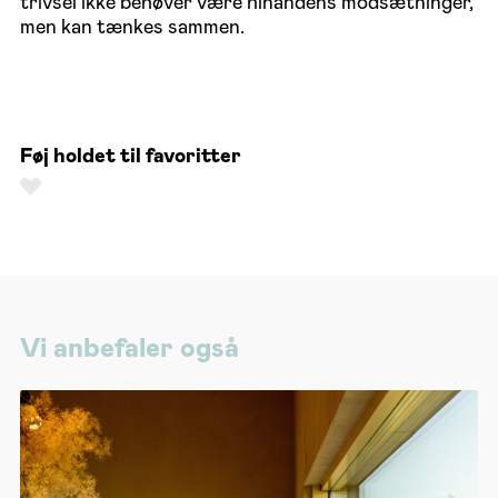
trivsel ikke behøver være hinandens modsætninger,
men kan tænkes sammen.
Føj holdet til favoritter
Vi anbefaler også