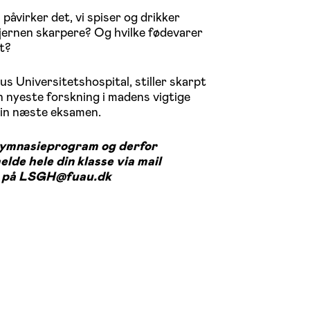
påvirker det, vi spiser og drikker
hjernen skarpere? Og hvilke fødevarer
gt?
hus Universitetshospital, stiller skarpt
n nyeste forskning i madens vigtige
l din næste eksamen.
gymnasieprogram og derfor
lde hele din klasse via mail
en på LSGH@fuau.dk