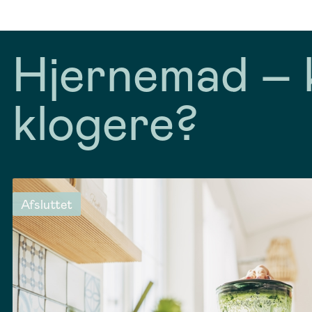
Hjernemad – k
klogere?
Afsluttet