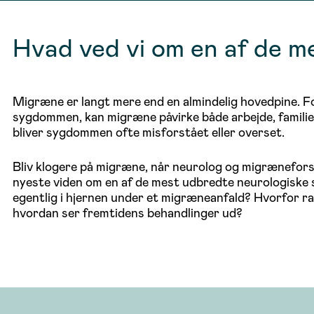
Hvad ved vi om en af de me
Migræne er langt mere end en almindelig hovedpine. F
sygdommen, kan migræne påvirke både arbejde, familieliv
bliver sygdommen ofte misforstået eller overset.
Bliv klogere på migræne, når neurolog og migrænefor
nyeste viden om en af de mest udbredte neurologiske
egentlig i hjernen under et migræneanfald? Hvorfor 
hvordan ser fremtidens behandlinger ud?