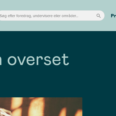
P
 overset