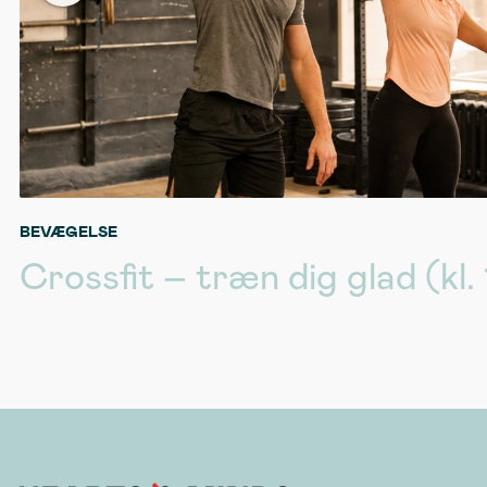
BEVÆGELSE
Crossfit – træn dig glad (kl.