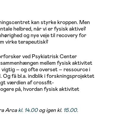
træningscentret kan styrke kroppen. Men
tale helbred, når vi er fysisk aktive?
ørighed og nye veje til recovery for
m virke terapeutisk?
niorforsker ved Psykiatrisk Center
å sammenhængen mellem fysisk aktivitet
vigtig – og ofte overset – ressource i
. Og få bl.a. indblik i forskningsprojektet
t værdien af crossfit-
ogere på, hvordan fysisk aktivitet
fra Arca
kl. 14.00
og igen kl.
15.00.